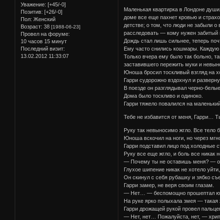
Уважение:
[+45/-0]
Маленькая квартирка в Лондоне душил
Позитив:
[+26/-0]
доме все еще пахнет кровью и страхо
Пол:
Женский
детстве; о том, что люди не забыли о
Возраст:
38
[1988-06-23]
расследовать — кому нужен забитый м
Провел на форуме:
Дождь стал лишь сильнее, теперь поч
10 часов 15 минут
Ему часто снились кошмары. Каждую н
Последний визит:
13.02.2012 11:33:07
Только вчера ему было так больно, т
заставившего пережить муки и невыно
Юноша бросил тоскливый взгляд на хо
Гарри судорожно вздохнул и разверну
В поезде он разглядывал черно-белые 
Дома было тоскливо и одиноко.
Гарри тяжело повалился на маленький
Тебе не избавится от меня, Гарри… 
Руку так невыносимо жгло. Все тело 
Юноша вскочил на ноги, но через мгн
Гарри подставил лицо под холодные с
Руку все еще жгло, и боль все никак 
— Почему ты не оставишь меня? — о
Глухое шипение никак не хотело уйти
Он скинул с себя рубашку и зябко съ
Гарри замер, не веря своим глазам.
— Нет… — беспомощно прошептал юн
На руке ярко полыхала змея — такая 
Гарри дрожащей рукой провел пальце
— Нет, нет… Пожалуйста, нет, — хрип