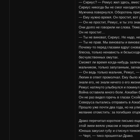
— Сириус? — Ремус жил здесь, вмест
Сириус никогда бы не смог находится
Мужчина повернулся. Оборотень прист
— Ему нужно время. Он простит, вот
— Он не простит, Ремус, и ты это з
Они долго не говорили ни слова. Тяж
Он не простит…
— Ты не виноват, Сириус. Не надо, не
— Ты не прав. Мы виноваты и виноват
Почему-то перед глазами вдруг снова
блеска, только ненависть и безысходн
бесчувственных омутах.
Сможет ли время когда-нибудь залечи
мальчиком, только запуганным, загн
— Он ведь только мальчик, Ремус, —
Люпин в ответ промолчал. Ему было жа
знали его, не знали ничего о его жизн
Ремус натянуто улыбнулся и покинул
Война оставила много боли. Азкабан 
Он не раз видел горечь в глазах Снэ
Северуса пытались отправить в Азкаб
Прошло уже почти два года, но на ул
желание отомстить: за погибших отцов
Драко перечитал короткое письмо еще
этой змеи веяло ужасом и пережитой 
Юноша закусил губу и стиснул тонкое
— Черт, — тихо прошептал Драко.