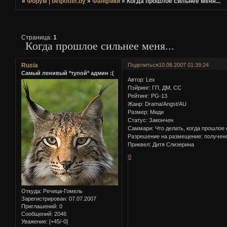
»
Форум | belpotter.by
»
Фанфики
»
Когда прошлое сильнее меня...
Страница:
1
Когда прошлое сильнее меня...
Rusia
Поделиться
10.08.2007 01:39:24
Самый ленивый *тупой* админ :(
Автор: Lex
Пэйринг: ГП, ДМ, СС
Рейтинг: PG-13
Жанр: Drama/Angst/AU
Размер: Миди
Статус: Закончен
Саммари: Что делать, когда прошлое 
Разрешение на размещение: получен
Приквел: Дитя Слизерина
0
Откуда:
Речица-Гомель
Зарегистрирован
: 07.07.2007
Приглашений:
0
Сообщений:
2046
Уважение:
[+45/-0]