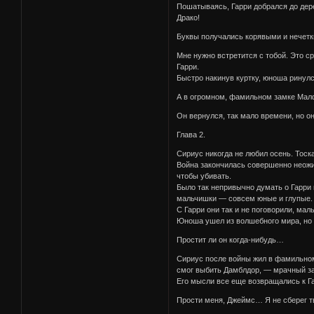
Пошатываясь, Гарри добрался до дер
Драко!
Буквы получались корявыми и нечетк
Мне нужно встретится с тобой. Это ср
Гарри.
Быстро накинув куртку, юноша ринулся
А в огромном, фамильном замке Малф
Он вернулся, так мало времени, но 
Глава 2.
Сириус никогда не любил осень. Тоск
Война закончилась совершенно неожид
чтобы убивать.
Было так непривычно думать о Гарри к
мальчишки — совсем юные и глупые.
С Гарри они так и не поговорили, ма
Юноша ушел из волшебного мира, но с
Простит ли он когда-нибудь…
Сириус после войны жил в фамильном п
смог выбить Дамблдор, — мрачный за
Его мысли все еще возвращались к Г
Прости меня, Джеймс… Я не сберег 