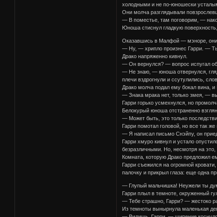
холодными и не по-юношески усталыми
Они молча разглядывали повзрослевш
— В поместье, там поговорим, — нако
Юноша стиснул гладкую поверхность,
Оказавшись в Малфой — мэноре, они с
— Ну, — хрипло произнес Гарри. — Т
Драко напряженно кивнул.
— Он вернулся? — вопрос испугал обо
— Не знаю, — юноша отвернулся, гляд
плечи вздрогнули и ссутулились, сло
Драко молча подал ему бокал вина, и
— Знака мрака нет, только змея, — в
Гарри горько усмехнулся, но промолч
Белокурый юноша отстраненно взглян
— Может быть, это только последстви
Гарри помотал головой, но все так ж
— Я написал письмо Снэйпу, он прие
Гарри хмуро кивнул и устало опусти
безразличными. Но, несмотря на это,
Комната, которую Драко предложил е
Гарри съежился на огромной кровати,
палочку и прикрыл глаза: еще одна пр
— Глупый мальчишка! Неужели ты дума
Гарри плыл в темноте, окруженный г
— Тебе страшно, Гарри? — жестоко ра
Из темноты вынырнула маленькая дев
— Видишь, Гарри, — шипение коснулос