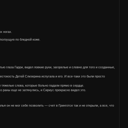
х ногах.
ползущую по бледной коже.
 глаза Гарри, видел ловкие руки, загорелые и словно для того и созданные,
естокость Детей Слизерина испугала и его. И все-таки это были просто
и тяжелые слова, которые больно падали прямо в сердце.
о раны еще не затянулись, и Сириус прекрасно видел это.
я он не мог себе позволить — счет в Гринготсе так и не открыли, а все, что