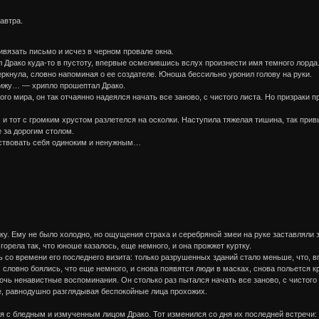
автра.
вязать письмо и исчез в черном провале окна.
 Драко куда-то в пустоту, впервые осмелившись вслух произнести имя темного лорда
ркнула, словно напоминая о ее создателе. Юноша бессильно уронил голову на руки.
вижу… — хрипло прошептал Драко.
ого мира, он так отчаянно надеялся начать все заново, с чистого листа. Но призраки п
 и тот с громким хрустом разлетелся на осколки. Наступила тяжелая тишина, так прив
е за дорогим столом.
ствовать себя одиноким и ненужным…
тку. Ему не было холодно, но ощущения страха и серебряной змеи на руке заставляли з
 горела так, что юноше казалось, еще немного, и она прожжет куртку.
ь со времени его последнего визита: только разрушенных зданий стало меньше, что,
 словно боялись, что еще немного, и снова появятся люди в масках, снова польется
очь ненавистные воспоминания. Он столько раз пытался начать все заново, с чистого л
, равнодушно разглядывая беспокойные лица прохожих.
я с бледным и измученным лицом Драко. Тот изменился со дня их последней встречи: