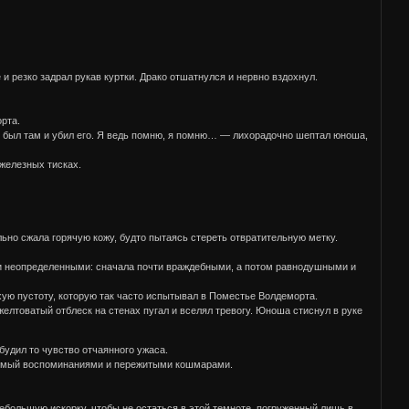
и резко задрал рукав куртки. Драко отшатнулся и нервно вздохнул.
рта.
 я был там и убил его. Я ведь помню, я помню… — лихорадочно шептал юноша,
 железных тисках.
льно сжала горячую кожу, будто пытаясь стереть отвратительную метку.
и и неопределенными: сначала почти враждебными, а потом равнодушными и
ую пустоту, которую так часто испытывал в Поместье Волдеморта.
елтоватый отблеск на стенах пугал и вселял тревогу. Юноша стиснул в руке
будил то чувство отчаянного ужаса.
дуемый воспоминаниями и пережитыми кошмарами.
ебольшую искорку, чтобы не остаться в этой темноте, погруженный лишь в