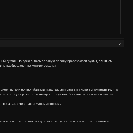
2
мутный туман. Но даже сквозь соленую пелену прорезаются буквы, слишком
авно разбившаяся на мелкие осколки.
днем, пугали ночью, убивали и заставляли снова и снова вспоминать то, что
тилась в свалку пережитых кошмаров — пустая, бессмысленная и невыносимо
 встреча заканчивалась глупыми ссорами.
ша не смотрит на них, когда комната пустеет и в ней опять становится