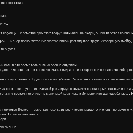
евянного стола.
ими.
очно.
 на улицу. Не замечая прохожих вокруг, натыкаясь на людей, он почти бежал на ватны
ой — мэнор Драко глотал кисловатое вино и разглядывал яркую, серебряную змейку, 
он вернулся…
а и боль в это время года были особенно ощутимы.
анно. Он еще часто в своих кошмарах видел налитые кровью и нечеловеческой яростью
ак о слуге Темного Лорда и потом его убийце. Сириус много видел в своей жизни, но ж
льчик просто не слушал их. Каждый раз Сириус натыкался на холодный, жесткий взгляд 
вязи не порвал: поселился в маленькой квартирке в Лондоне, иногда подрабатывал. Н
оместье Блеков — доме, где некогда вырос и возненавидел эти стены, но другого жиль
мок. Но он не жаловался.
арри.
твоего сына…