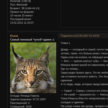
Позитив:
[+26/-0]
Пол:
Женский
Возраст:
38
[1988-06-23]
Провел на форуме:
10 часов 15 минут
Последний визит:
13.02.2012 11:33:07
Rusia
Поделиться
10.08.2007 01:40:55
Самый ленивый *тупой* админ :(
Глава 1.
Дождь — холодный и серый, почти так
четкие, такие, что больно режут гла
Гарри упал на колени, не обращая вн
— Мэт, — хрипло шепчут губы. — Ка
Юноша провел рукой по каменному на
Где ты теперь…
Гарри редко бывал здесь. Он не люби
так отчаянно пытался забыть. Это бы
одинокая.
А те люди, люди, которые представил
— Гарри! — Сириус стиснул его плечо
— Не смей! — прошипел он. — Никог
Откуда:
Речица-Гомель
Глаза Ремуса блестят непролитыми сле
Зарегистрирован
: 07.07.2007
холодно и одиноко.
Приглашений:
0
На улице снова лил дождь, предвест
Сообщений:
2046