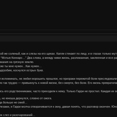
ой же соленый, как и слезы на его щеках. Капли стекают по лицу, и в глазах только 
за: “Мэтью Коннарс…” Два слова, а между ними жизнь, разломанная, заклеенная и все р
имания на грязную землю.
к же ты мне нужен…Как нужен…
дгробию, коснулся острых букв.
л вспоминать, не любил ворошить прошлое, но призраки пережитой боли преследовали 
ло так трудно — привыкнуть к новой жизни, без смерти, без боли. Его жизнь превра
ись его родственниками, часто приходили к нему. Только Гарри не простил. Каждая их
, но юноша дернулся, словно от ожога.
да больше не смей…
зами, и Гарри молча отворачивается к окну, давая понять, что разговор окончен. Юно
ник слез и разочарований…