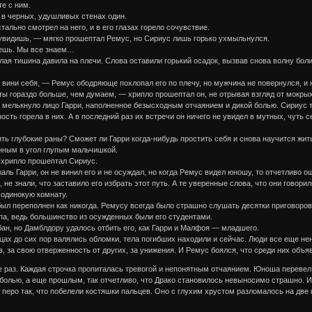
е с ним.
 в черных, удушливых стенах один.
ально смотрел на него, и в его глазах горело сочувствие.
 увидишь, — мягко прошептал Ремус, но Сириус лишь горько ухмыльнулся.
наешь. Мы все знаем…
елая тишина давила на плечи. Слова оставили горький осадок, вызвав снова волну боли
 вини себя, — Ремус ободряюще похлопал его по плечу, но мужчина не повернулся, и н
ы гораздо больше, чем думаем, — хрипло прошептал он, не отрывая взгляд от мокрых
 мелькнуло лицо Гарри, наполненное безысходным отчаянием и дикой болью. Сириус т
ость горела в них. А в последний раз их встречи он ничего не увидел в мутных, чуть
ть глубокие раны? Сможет ли Гарри когда-нибудь простить себя и снова научится жит
анным в угол глупым мальчишкой.
 хрипло прошептал Сириус.
ль Гарри, он не винил его и не осуждал, но когда Ремус видел юношу, то отчетливо о
и, не знали, что заставило его избрать этот путь. А те уверенные слова, что они говор
 одинокую комнату.
был переполнен как никогда. Ремусу всегда было страшно слушать десятки приговоро
йпа, ведь большинство из осужденных были его студентами.
ан, но Дамблдору удалось отбить его, как Гарри и Малфоя — младшего.
ицах до сих пор валялись обломки, тела погибших находили и сейчас. Люди все еще не
, за свою отверженность от других, за унижения. И Ремус боялся, что среди них объя
 раз. Каждая строчка пропиталась тревогой и непонятным отчаянием. Юноша перевел в
болью, а еще прошлым, так отчетливо, что Драко становилось невыносимо страшно. И 
 перо так, что побелели костяшки пальцев. Оно с глухим хрустом разломалось на две