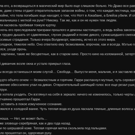
а его, а возвращаться в магический мир было еще слишком больно. Но Драко все равн
м, даже стены отдают отвратительным запахом войны, о том, что каждая лестница, ка
 войне, что тела погибших еще находят, о том, что Нотт в Азкабане, а Блейза убили. 
альчишка с меткой на руке? Никому. Так же, как и он не нужен тем людям.
ти насквозь пробивая тонкую куртку.
очь его преследовали призраки прошлого и демоны настоящего, а ведь война закончила
ак трудно дышать от сдавленных, глухих рыданий и позже дикого, сумасшедшего смеха
симые страдания. Только вчера Волдеморт, наконец, исчез из этого мира.
лодное, тяжелое небо. Оно ответило ему безмолвием, впрочем, как и всегда. Мэтью г
лся, уходя прочь.
картинки, такие же бесцветные, как в старом кино. Просто кино на изломанной, затерт
 диванчик возле окна и устало прикрыл глаза.
Ты всегда останешься моим слугой… Свобода… Выпусти меня, мальчик, и я заставлю в
будто объято огнем — безжалостным и горячим. Гарри распахнул мутные, чуть сероваты
овение обессилено упал на диван. Отвратительный шипящий голос все еще резал уши,
труи.
не хотела уходить. Он взглянул на себя в зеркало: ничего не изменилось, только черты 
тчаянно прошептал Гарри.
, оставить в покое измученное сознание.
ежился в холодной ванне. Чуть теплая вода из душа ласкала темные, длинные волосы и
оша. — Нет, не может быть…
же зловеще-серебряная, как и два года назад.
м по шершавой коже. Теплая горячая метка скользила под пальцами.
ло прошептал он, одергивая руку.