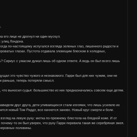
.
а его лице не дрогнул ни один мускул.
 улиц Лондона.
огда по-настоящему испугался взгляда зеленых глаз, лишенного радости и
 сероватых глазах. Пустота отдавала зловещим блеском в холодных,
ь? Сириус с ужасом думал лишь об одном ответе. А ведь он был всего лишь
щущал это чувство чужого и незнакомого. Гарри был для них чужим, они не
или раньше, теперь потеряли смысл.
в, что выносил судья: большинство из них предназначались совсем еще детям.
навидели друг друга, дети упивающихся стали изгоями, что лишь усилило их
вится новый Том Риддл, все начнется заново. Новый круг смерти и боли.
згляд на левую руку: метка по-прежнему блестела на бледной коже. И от
почему-то он был уверен, что руку Гарри перевила такая же серебряная змея.
 неровных половины.