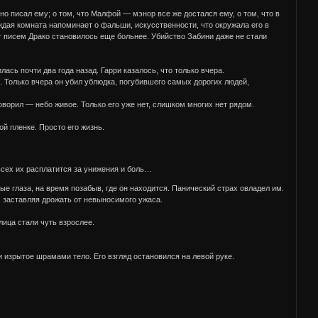
о писал ему; о том, что Малфой — мэнор все же достался ему, о том, что в
ждая комната напоминает о фальши, искусственности, что окружала его в
И от писем Драко становилось еще больнее. Убийство Забини даже не стали
сь почти два года назад. Гарри казалось, что только вчера.
. Только вчера он убил ублюдка, погубившего самых дорогих людей,
оворил — небо живое. Только его уже нет, слишком многих нет рядом.
ой пленке. Просто его жизнь.
сех их расплатится за унижения и боль…
е глаза, на время позабыв, где он находится. Панический страх овладел им.
 заставляя дрожать от невыносимого ужаса.
лица стали чуть взрослее.
 изрытое шрамами тело. Его взгляд остановился на левой руке.