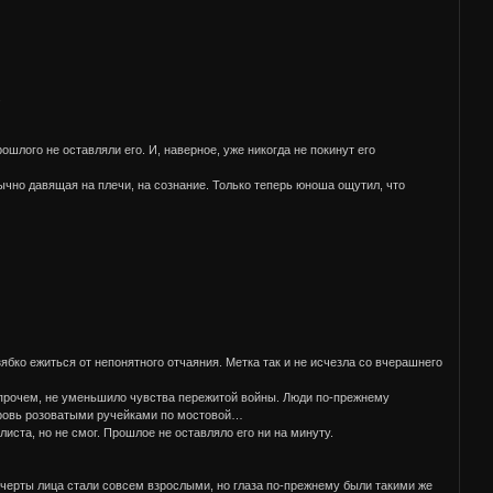
.
рошлого не оставляли его. И, наверное, уже никогда не покинут его
ычно давящая на плечи, на сознание. Только теперь юноша ощутил, что
ябко ежиться от непонятного отчаяния. Метка так и не исчезла со вчерашнего
 впрочем, не уменьшило чувства пережитой войны. Люди по-прежнему
 кровь розоватыми ручейками по мостовой…
иста, но не смог. Прошлое не оставляло его ни на минуту.
 черты лица стали совсем взрослыми, но глаза по-прежнему были такими же