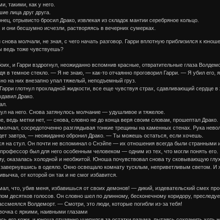
, такими, как у него.
ие лица друг друга.
нец, отрывисто бросил Драко, извлекая из складок мантии серебряное кольцо.
 и они бесшумно исчезли, растворяясь в вечерних сумерках.
нова молчали, не зная, с чего начать разговор. Гарри вплотную приблизился к юноше 
ы ведь тоже чувствуешь?
их, и Гарри вздрогнул, неожиданно вспомнив красные, отвратительные глаза Волдемо
я в темное стекло. — Я не знаю, — как-то отчаянно проговорил Гарри. — Я убил его,
вно на них внезапно упал тяжелый, неподъемный груз.
 Гарри глотнул прохладной жидкости, все еще чувствуя страх, сдавливающий сердце в
ыдавил Драко.
ал.
ул на него. Снова затянулось молчание — удушливое и тяжелое.
е, ведь метки нет, — снова, словно не до конца веря своим словам, прошептал Драко.
е молчал, сосредоточенно разглядывая тонкие трещины на каменных стенах. Рука нево
дет завтра, — неожиданно обронил Драко. — Ты можешь остаться, если хочешь.
лся на стул. Он почти не вспоминал о Снэйпе — их отношения всегда были странным
 профессор был для него особенным человеком — одним из тех, что могли понять его.
му, оказалась холодной и необжитой. Юноша почувствовал снова ту сковывающую глух
 завернувшись в одеяло. Окно освещало комнату тусклым, неприветливым светом. И ж
ивычка, от которой он так и не смог избавится.
л, что, убив меня, избавишься от своих демонов! — дикий, издевательский смех про
улом десятков голосов. Он словно шел по длинному, бесконечному коридору, пресле
ссмеялся Волдеморт. — Смотри, это люди, которые погибли из-за тебя!
очка с яркими, наивными глазами
ь его кожи, и юноша отчаянно уцепился за остатки разума, пытаясь сохранить хоть н