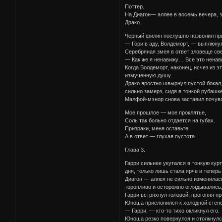
Поттер.
На Диагон— аллее в восемь вечера, з
Драко.
Черный филин послушно позволил при
— Гори в аду, Волдеморт, — выплюнул
Серебряная змея в ответ зловеще све
— Как же я ненавижу… Все это нена
Когда Волдеморт, наконец, исчез из эт
измученную душу.
Драко яростно швырнул пустой бокал,
сильно замерз, сидя в тонкой рубашк
Малфой-мэнор снова заставил почув
Мое прошлое — мое проклятье,
Соль так больно отдается на губах.
Призраки, меня оставьте,
А в ответ — глухая пустота…
Глава 3.
Гарри сильнее укутался в тонкую кур
дня, только лишь стала ярче и теперь
Диагон — аллея не сильно изменилас
торопливо и осторожно оглядывались,
Гарри встряхнул головой, прогоняя пр
Юноша прислонился к холодной стене
— Гарри, — кто-то тихо окликнул его.
Юноша резко повернулся и столкнулс